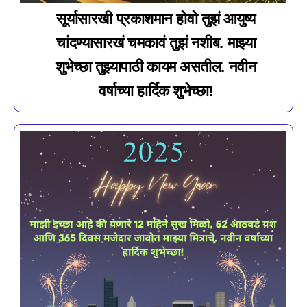
सूर्यासारखी प्रकाशमान होवो तुझं आयुष्य
चांदण्यासारखं चमकावं तुझं नशीब. माझ्या
शुभेच्छा तुझ्यापाठी कायम असतील. नवीन
वर्षाच्या हार्दिक शुभेच्छा!