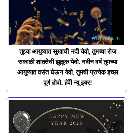
तुझ्या आयुष्यात सुखाची नदी येवो, तुमच्या रोज
सकाळी शांततेची झुळूक येवो. नवीन वर्ष तुमच्या
आयुष्यात वसंत घेऊन येवो, तुमची प्रत्येक इच्छा
पूर्ण होवो. हॅपी न्यू इयर!