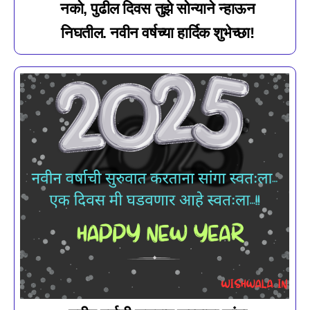
नको, पुढील दिवस तुझे सोन्याने न्हाऊन
निघतील. नवीन वर्षच्या हार्दिक शुभेच्छा!